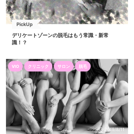
PickUp
デリケートゾーンの脱毛はもう常識・新常
識！？
VIO
クリニック
サロン
脱毛
2019/8/11