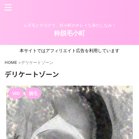
ムダ毛とサヨナラ、粋小町のキレイな身だしなみ！
粋脱毛小町
本サイトではアフィリエイト広告を利用しています
HOME
>
デリケートゾーン
デリケートゾーン
VIO
脱毛