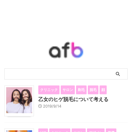
クリニック
サロン
剃毛
脱毛
顔
乙女のヒゲ脱毛について考える
2019/9/14